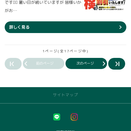
です💁‍♂️ 暑い日が続いていますが 皆様いか
がお…
詳しく見る
1ページ(全17ページ中)
前のページ
次のページ
サイトマップ
トヨタのお店を探す
佐賀店