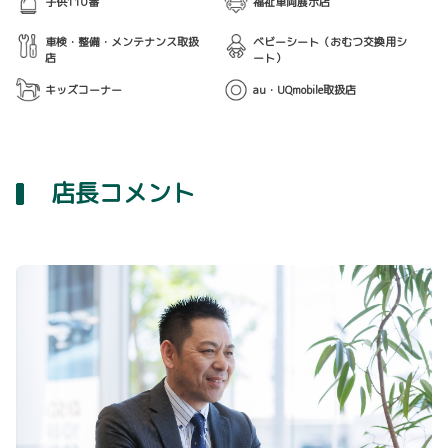
子供110番
福祉車両展示店
車検・整備・メンテナンス取扱
ベビーシート（おむつ交換用シ
店
ート）
キッズコーナー
au・UQmobile取扱店
店長コメント