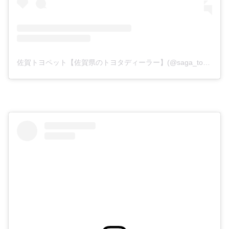
佐賀トヨペット【佐賀県のトヨタディーラー】(@saga_toyopet)がシェアした投稿