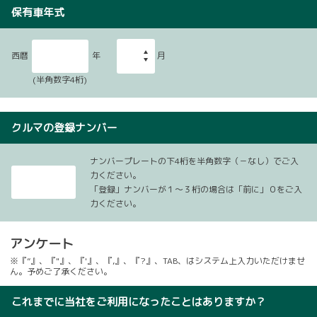
保有車年式
西暦
年
月
(半角数字4桁)
クルマの登録ナンバー
ナンバープレートの下4桁を半角数字（－なし）でご入
力ください。
「登録」ナンバーが１～３桁の場合は「前に」０をご入
力ください。
アンケート
※『”』、『"』、『'』、『,』、『?』、TAB、はシステム上入力いただけませ
ん。予めご了承ください。
これまでに当社をご利用になったことはありますか？