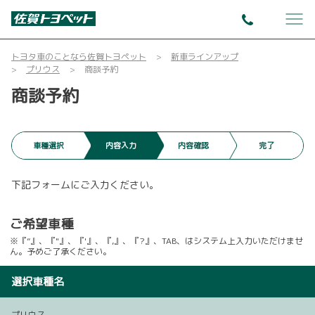
トヨタ車のことなら佐賀トヨペット
新車ラインアップ
プリウス
商談予約
商談予約
車種選択
内容入力
内容確認
完了
下記フォームにご入力ください。
ご希望車種
※『”』、『"』、『'』、『,』、『?』、TAB、はシステム上入力いただけませ
ん。予めご了承ください。
選択車種名
プリウス