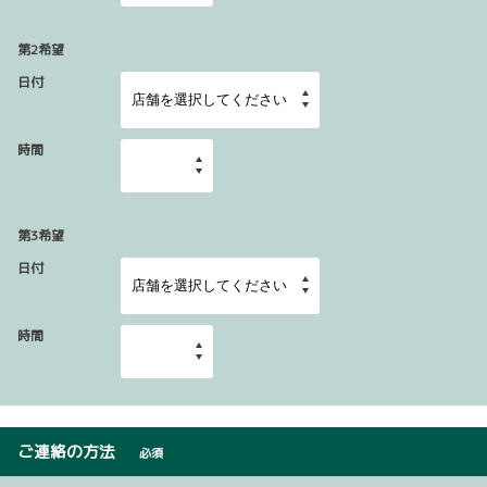
第2希望
日付
時間
第3希望
日付
時間
ご連絡の方法
必須