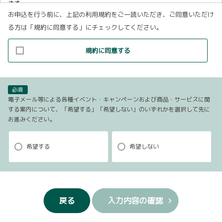
ます。
お申込を行う前に、上記の利用規約をご一読いただき、ご同意いただけ
(1)お客様リクエストに対応するにあたって問題が発生した場合の確認・
る方は「規約に同意する」にチェックしてください。
連絡
(2)お客様から照会があった場合のリクエスト情報の確認
規約に同意する
(3)お客様に不利益を与えないために行う、お客様に対する迅速なご連絡
（電子メール、電話、郵送によるご連絡）
(4)当社で取り扱っている商品・サービスなどに関する営業上のご案内
(5)商品の企画・開発あるいはお客様満足向上策などの検討のためのお客
必須
様アンケート調査の実施
電子メール等による各種イベント・キャンペーンおよび商品・サービスに関
する案内について、「希望する」「希望しない」のいずれかを選択して先に
お進みください。
【3．推奨環境について】
1.当社の推奨するインターネット環境にてお申込みをお願いします。推奨
希望する
希望しない
以外の環境によって発生した情報の不備や
それに伴う連絡の不徹底については責任を負いかねますので、あらかじ
めご了承ください。
なお、不具合の生じたデータについてはお客様にお断り無く削除させて
戻る
入力内容の確認
いただく場合がございます。