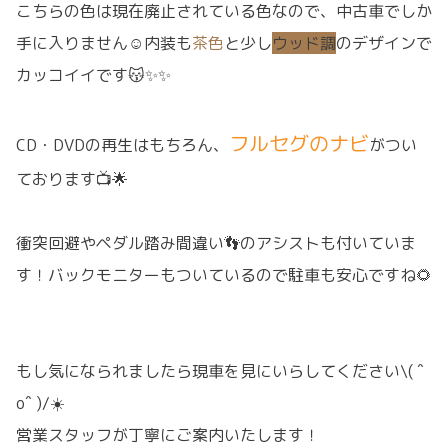
こちらの色は現在廃止されている色なので、中古車でしか
手に入りません☺️内装も
茶色
と少し
ウッド調
のデザインで
カッコイイです😽✨✨
フルセグのナビ
CD・DVDの再生はもちろん、
がつい
ております📺🌟
衝突回避やペダル踏み間違い👣のアシストも付いていま
す！バックモニターもついているので駐車も安心ですね🌻
もし気になられましたら現車を見にいらしてください\( ˆ
oˆ )/☀️
営業スタッフが丁寧にご案内いたします！