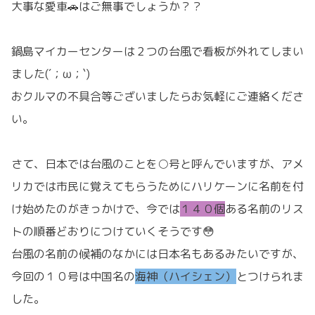
大事な愛車🚗はご無事でしょうか？？
鍋島マイカーセンターは２つの台風で看板が外れてしまい
ました(´；ω；`)
おクルマの不具合等ございましたらお気軽にご連絡くださ
い。
さて、日本では台風のことを○号と呼んでいますが、アメ
リカでは市民に覚えてもらうためにハリケーンに名前を付
け始めたのがきっかけで、今では
１４０個
ある名前のリス
トの順番どおりにつけていくそうです😳
台風の名前の候補のなかには日本名もあるみたいですが、
今回の１０号は中国名の
海神（ハイシェン）
とつけられま
した。